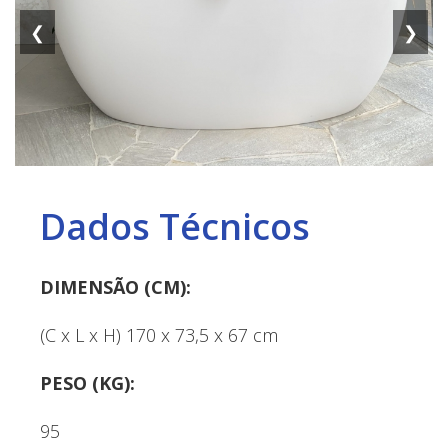
❮
❯
Dados Técnicos
DIMENSÃO (CM):
(C x L x H) 170 x 73,5 x 67 cm
PESO (KG):
95