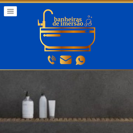
Home
Page
Sobre
Nós
Produtos
Como
Comprar
Formas
de
Envio
Dúvidas
Frequentes